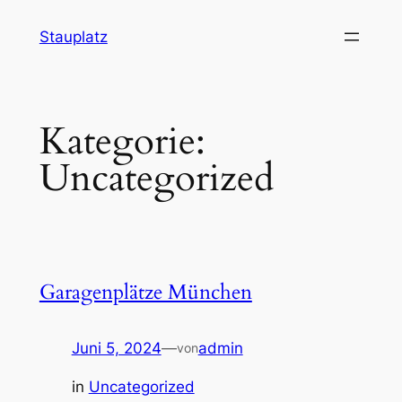
Zum
Stauplatz
Inhalt
springen
Kategorie:
Uncategorized
Garagenplätze München
Juni 5, 2024
—
admin
von
in
Uncategorized